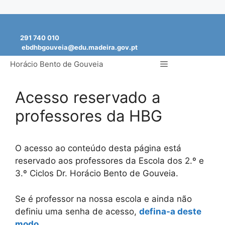
Saltar
para
291 740 010
o
ebdhbgouveia@edu.madeira.gov.pt
conteúdo
Menu
Horácio Bento de Gouveia
Acesso reservado a
professores da HBG
O acesso ao conteúdo desta página está
reservado aos professores da Escola dos 2.º e
3.º Ciclos Dr. Horácio Bento de Gouveia.
Se é professor na nossa escola e ainda não
definiu uma senha de acesso,
defina-a deste
modo
.