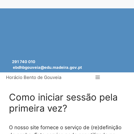
Saltar
para
o
conteúdo
291 740 010
ebdhbgouveia@edu.madeira.gov.pt
Menu
Horácio Bento de Gouveia
Como iniciar sessão pela
primeira vez?
O nosso site fornece o serviço de (re)definição