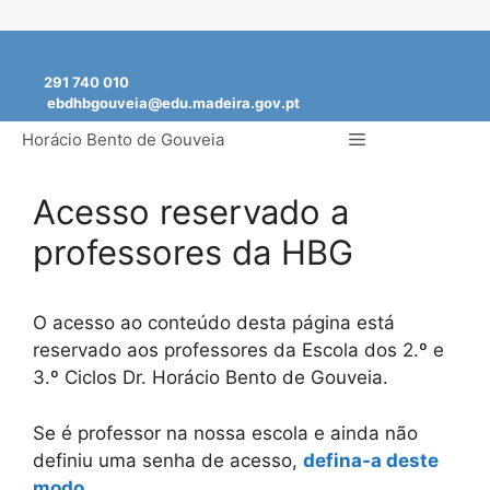
Saltar
para
291 740 010
o
ebdhbgouveia@edu.madeira.gov.pt
conteúdo
Menu
Horácio Bento de Gouveia
Acesso reservado a
professores da HBG
O acesso ao conteúdo desta página está
reservado aos professores da Escola dos 2.º e
3.º Ciclos Dr. Horácio Bento de Gouveia.
Se é professor na nossa escola e ainda não
definiu uma senha de acesso,
defina-a deste
modo
.