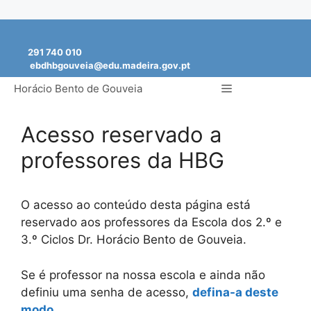
Saltar
para
291 740 010
o
ebdhbgouveia@edu.madeira.gov.pt
conteúdo
Menu
Horácio Bento de Gouveia
Acesso reservado a
professores da HBG
O acesso ao conteúdo desta página está
reservado aos professores da Escola dos 2.º e
3.º Ciclos Dr. Horácio Bento de Gouveia.
Se é professor na nossa escola e ainda não
definiu uma senha de acesso,
defina-a deste
modo
.