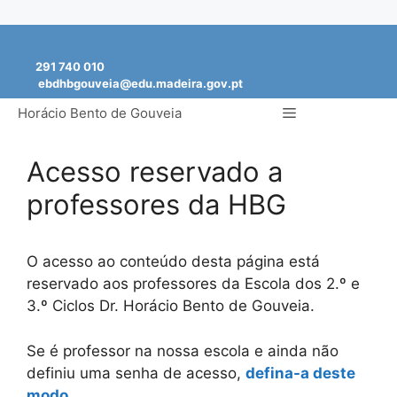
Saltar
para
291 740 010
o
ebdhbgouveia@edu.madeira.gov.pt
conteúdo
Menu
Horácio Bento de Gouveia
Acesso reservado a
professores da HBG
O acesso ao conteúdo desta página está
reservado aos professores da Escola dos 2.º e
3.º Ciclos Dr. Horácio Bento de Gouveia.
Se é professor na nossa escola e ainda não
definiu uma senha de acesso,
defina-a deste
modo
.