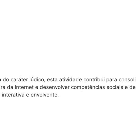
diferentes postos, os participantes realizam tarefas dive
s online, correspondência de conceitos, identificação 
mentos e atividades interativas em sites, sendo as r
móvel. Cada prova tem duração limitada, obrigando as e
letar o percurso com sucesso.
ddy Paper Digital destina-se aos alunos do 3.º ciclo, 
boração, a autonomia e a aprendizagem ativa num ambi
 do caráter lúdico, esta atividade contribui para consol
ra da Internet e desenvolver competências sociais e d
 interativa e envolvente.