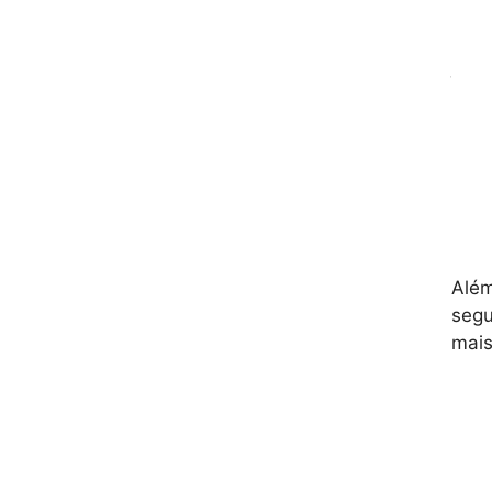
Nos 
jogo
docu
tele
comp
O Pe
cola
Além
segu
mais