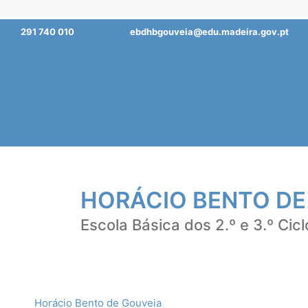
Saltar
291 740 010
ebdhbgouveia@edu.madeira.gov.pt
para
o
conteúdo
HORÁCIO BENTO DE
Escola Básica dos 2.º e 3.º Cicl
Horácio Bento de Gouveia