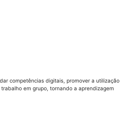
rsificadas, tais como questionários digitais,
de equipamentos informáticos, formatação de
espostas dadas através do computador ou do
quipas a gerir o tempo e a cooperar para
organizados em equipas, incentivando a
ente dinâmico e motivador.
idar competências digitais, promover a utilização
e trabalho em grupo, tornando a aprendizagem