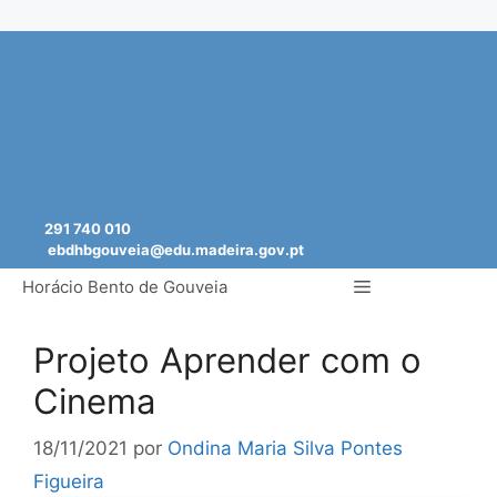
Saltar
para
o
conteúdo
291 740 010
ebdhbgouveia@edu.madeira.gov.pt
Menu
Horácio Bento de Gouveia
Projeto Aprender com o
Cinema
18/11/2021
por
Ondina Maria Silva Pontes
Figueira