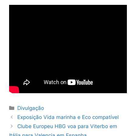
Categorias
Divulgação
Navegação
Exposição Vida marinha e Eco compatível
de
Clube Europeu HBG voa para Viterbo em
artigos
Itália para Valencia em Espanha