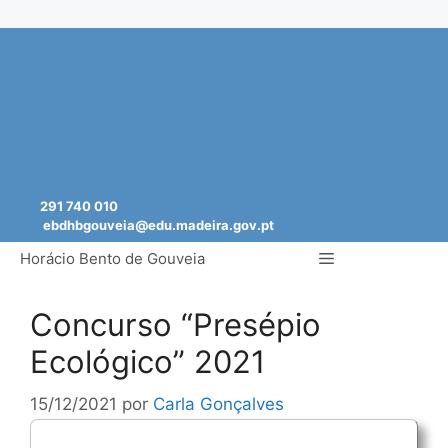
Saltar
para
o
conteúdo
291 740 010
ebdhbgouveia@edu.madeira.gov.pt
Menu
Horácio Bento de Gouveia
Concurso “Presépio
Ecológico” 2021
15/12/2021
por
Carla Gonçalves