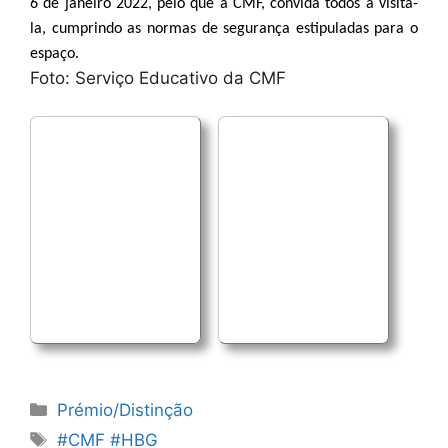
6 de janeiro 2022, pelo que a CMF, convida todos a visitá-
la, cumprindo as normas de segurança estipuladas para o
espaço.
Foto: Serviço Educativo da CMF
Categorias
Prémio/Distinção
Etiquetas
#CMF #HBG