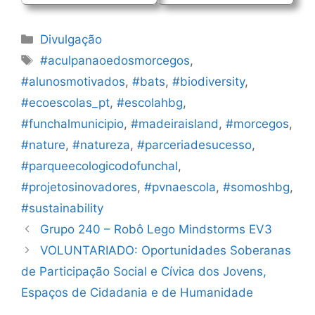
Categorias
Divulgação
Etiquetas
#aculpanaoedosmorcegos
,
#alunosmotivados
,
#bats
,
#biodiversity
,
#ecoescolas_pt
,
#escolahbg
,
#funchalmunicipio
,
#madeiraisland
,
#morcegos
,
#nature
,
#natureza
,
#parceriadesucesso
,
#parqueecologicodofunchal
,
#projetosinovadores
,
#pvnaescola
,
#somoshbg
,
#sustainability
Navegação
Grupo 240 – Robô Lego Mindstorms EV3
de
VOLUNTARIADO: Oportunidades Soberanas
artigos
de Participação Social e Cívica dos Jovens,
Espaços de Cidadania e de Humanidade