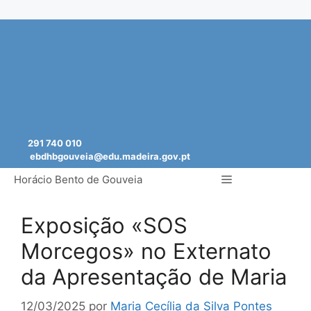
Saltar
para
o
conteúdo
291 740 010
ebdhbgouveia@edu.madeira.gov.pt
Menu
Horácio Bento de Gouveia
Exposição «SOS
Morcegos» no Externato
da Apresentação de Maria
12/03/2025
por
Maria Cecília da Silva Pontes