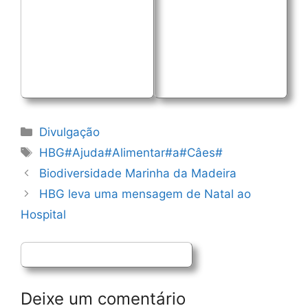
Categorias
Divulgação
Etiquetas
HBG#Ajuda#Alimentar#a#Câes#
Navegação
Biodiversidade Marinha da Madeira
de
HBG leva uma mensagem de Natal ao
artigos
Hospital
Deixe um comentário