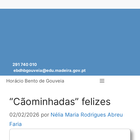
Saltar
para
o
conteúdo
291 740 010
ebdhbgouveia@edu.madeira.gov.pt
Menu
Horácio Bento de Gouveia
“Cãominhadas” felizes
02/02/2026
por
Nélia Maria Rodrigues Abreu
Faria