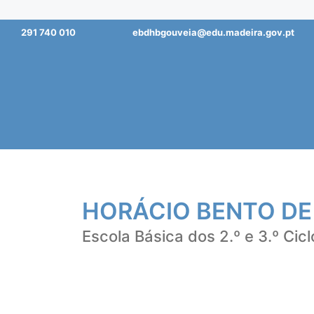
Saltar
291 740 010
ebdhbgouveia@edu.madeira.gov.pt
para
o
conteúdo
HORÁCIO BENTO DE
Escola Básica dos 2.º e 3.º Cicl