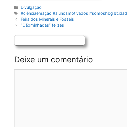
Categorias
Divulgação
Etiquetas
#ciênciaemação #alunosmotivados #somoshbg #cidad
Navegação
Feira dos Minerais e Fósseis
de
“Cãominhadas” felizes
artigos
Deixe um comentário
Comentário