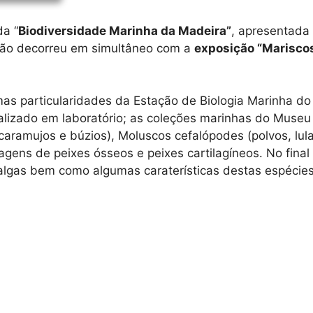
ada
“
Biodiversidade Marinha da Madeira”
, apresentada
ão decorreu em simultâneo com a
exposição
“Marisco
mas particularidades da Estação de Biologia Marinha do
realizado em laboratório; as coleções marinhas do Muse
 caramujos e búzios), Moluscos cefalópodes (polvos, lu
ens de peixes ósseos e peixes cartilagíneos. No final 
algas bem como algumas caraterísticas destas espécies