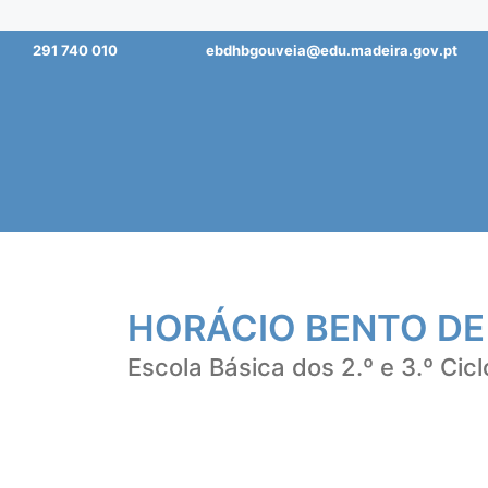
Saltar
291 740 010
ebdhbgouveia@edu.madeira.gov.pt
para
o
conteúdo
HORÁCIO BENTO DE
Escola Básica dos 2.º e 3.º Cicl