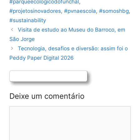
#parqueecologicodofunchal
,
#projetosinovadores
,
#pvnaescola
,
#somoshbg
,
#sustainability
Navegação
Visita de estudo ao Museu do Barroco, em
de
São Jorge
artigos
Tecnologia, desafios e diversão: assim foi o
Peddy Paper Digital 2026
Deixe um comentário
Comentário