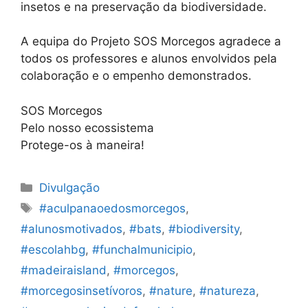
insetos e na preservação da biodiversidade.
A equipa do Projeto SOS Morcegos agradece a
todos os professores e alunos envolvidos pela
colaboração e o empenho demonstrados.
SOS Morcegos
Pelo nosso ecossistema
Protege-os à maneira!
Categorias
Divulgação
Etiquetas
#aculpanaoedosmorcegos
,
#alunosmotivados
,
#bats
,
#biodiversity
,
#escolahbg
,
#funchalmunicipio
,
#madeiraisland
,
#morcegos
,
#morcegosinsetívoros
,
#nature
,
#natureza
,