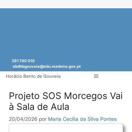
Saltar
para
o
conteúdo
291 740 010
ebdhbgouveia@edu.madeira.gov.pt
Menu
Horácio Bento de Gouveia
Projeto SOS Morcegos Vai
à Sala de Aula
20/04/2026
por
Maria Cecília da Silva Pontes