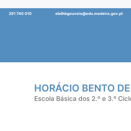
Saltar
291 740 010
ebdhbgouveia@edu.madeira.gov.pt
para
o
conteúdo
HORÁCIO BENTO DE
Escola Básica dos 2.º e 3.º Cicl