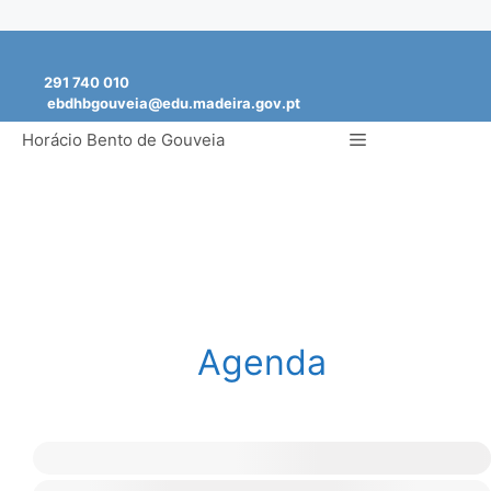
Saltar
para
291 740 010
o
ebdhbgouveia@edu.madeira.gov.pt
conteúdo
Menu
Horácio Bento de Gouveia
Agenda