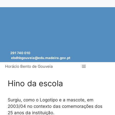
Saltar
para
o
conteúdo
291 740 010
ebdhbgouveia@edu.madeira.gov.pt
Menu
Horácio Bento de Gouveia
Hino da escola
Surgiu, como o Logotipo e a mascote, em
2003/04 no contexto das comemorações dos
25 anos da instituição.