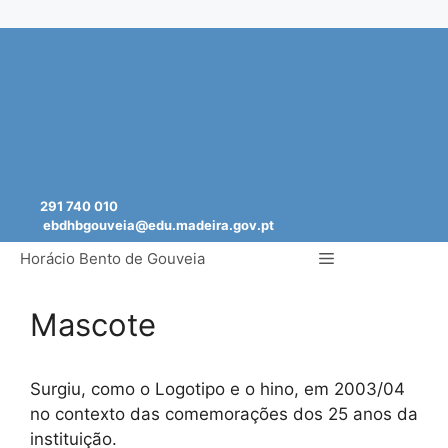
Saltar
para
o
conteúdo
291 740 010
ebdhbgouveia@edu.madeira.gov.pt
Menu
Horácio Bento de Gouveia
Mascote
Surgiu, como o Logotipo e o hino, em 2003/04
no contexto das comemorações dos 25 anos da
instituição.