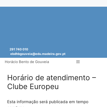
Saltar
para
o
conteúdo
291 740 010
ebdhbgouveia@edu.madeira.gov.pt
Menu
Horácio Bento de Gouveia
Horário de atendimento –
Clube Europeu
Esta informação será publicada em tempo