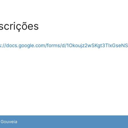
scrições
s://docs.google.com/forms/d/1Okoujz2wSKgt3TlxGseN
e Gouveia