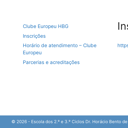
In
Clube Europeu HBG
Inscrições
Horário de atendimento – Clube
http
Europeu
Parcerias e acreditações
© 2026 - Escola dos 2.º e 3.º Ciclos Dr. Horácio Bento d