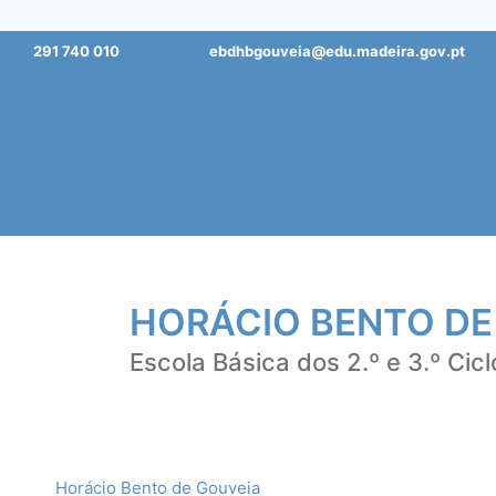
Saltar
291 740 010
ebdhbgouveia@edu.madeira.gov.pt
para
o
conteúdo
HORÁCIO BENTO DE
Escola Básica dos 2.º e 3.º Cicl
Horácio Bento de Gouveia