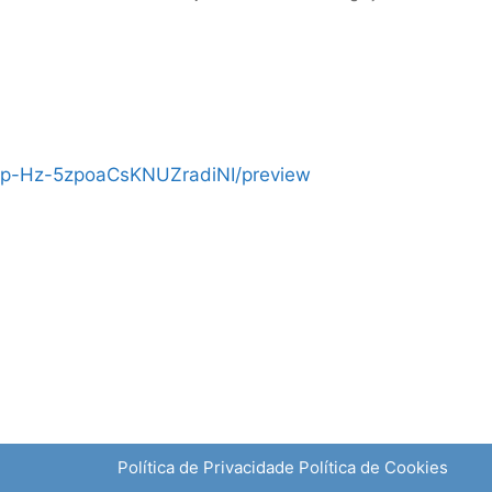
Sp-Hz-5zpoaCsKNUZradiNI/preview
Política de Privacidade
Política de Cookies