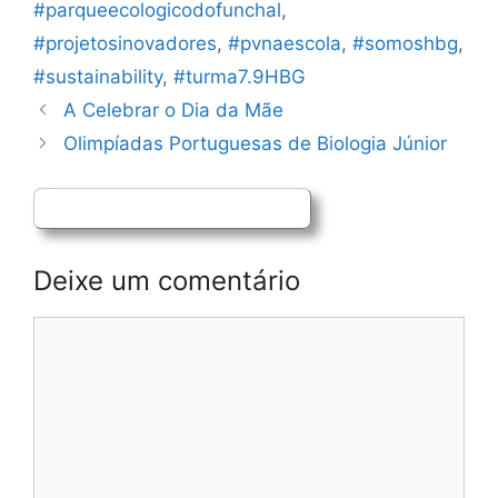
#parqueecologicodofunchal
,
#projetosinovadores
,
#pvnaescola
,
#somoshbg
,
#sustainability
,
#turma7.9HBG
Navegação
A Celebrar o Dia da Mãe
de
Olimpíadas Portuguesas de Biologia Júnior
artigos
Deixe um comentário
Comentário