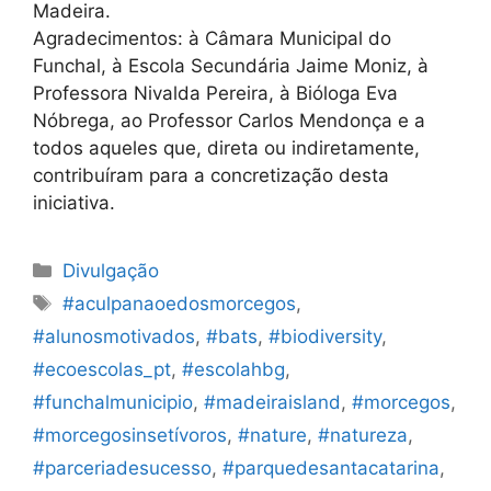
Madeira.
Agradecimentos: à Câmara Municipal do
Funchal, à Escola Secundária Jaime Moniz, à
Professora Nivalda Pereira, à Bióloga Eva
Nóbrega, ao Professor Carlos Mendonça e a
todos aqueles que, direta ou indiretamente,
contribuíram para a concretização desta
iniciativa.
Categorias
Divulgação
Etiquetas
#aculpanaoedosmorcegos
,
#alunosmotivados
,
#bats
,
#biodiversity
,
#ecoescolas_pt
,
#escolahbg
,
#funchalmunicipio
,
#madeiraisland
,
#morcegos
,
#morcegosinsetívoros
,
#nature
,
#natureza
,
#parceriadesucesso
,
#parquedesantacatarina
,