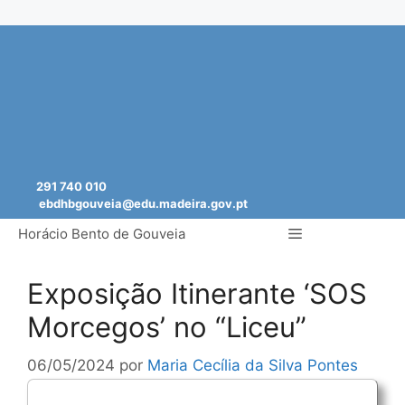
Saltar
para
o
conteúdo
291 740 010
ebdhbgouveia@edu.madeira.gov.pt
Menu
Horácio Bento de Gouveia
Exposição Itinerante ‘SOS
Morcegos’ no “Liceu”
06/05/2024
por
Maria Cecília da Silva Pontes