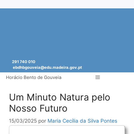
Saltar
para
o
conteúdo
291 740 010
ebdhbgouveia@edu.madeira.gov.pt
Menu
Horácio Bento de Gouveia
Um Minuto Natura pelo
Nosso Futuro
15/03/2025
por
Maria Cecília da Silva Pontes