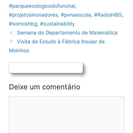
#parqueecologicodofunchal
,
#projetosinovadores
,
#pvnaescola
,
#RadioHBG
,
#somoshbg
,
#sustainability
Navegação
Semana do Departamento de Matemática
de
Visita de Estudo à Fábrica Insular de
artigos
Moinhos
Deixe um comentário
Comentário