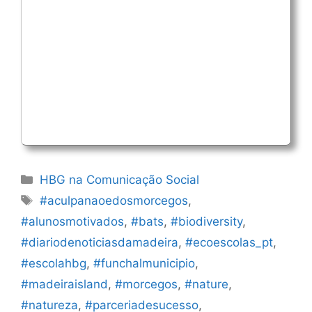
Categorias
HBG na Comunicação Social
Etiquetas
#aculpanaoedosmorcegos
,
#alunosmotivados
,
#bats
,
#biodiversity
,
#diariodenoticiasdamadeira
,
#ecoescolas_pt
,
#escolahbg
,
#funchalmunicipio
,
#madeiraisland
,
#morcegos
,
#nature
,
#natureza
,
#parceriadesucesso
,