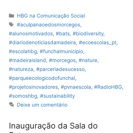
Categorias
HBG na Comunicação Social
Etiquetas
#aculpanaoedosmorcegos
,
#alunosmotivados
,
#bats
,
#biodiversity
,
#diariodenoticiasdamadeira
,
#ecoescolas_pt
,
#escolahbg
,
#funchalmunicipio
,
#madeiraisland
,
#morcegos
,
#nature
,
#natureza
,
#parceriadesucesso
,
#parqueecologicodofunchal
,
#projetosinovadores
,
#pvnaescola
,
#RadioHBG
,
#somoshbg
,
#sustainability
Deixe um comentário
Inauguração da Sala do