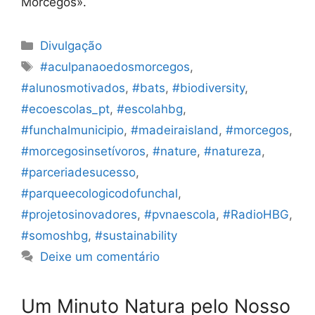
Morcegos».
Categorias
Divulgação
Etiquetas
#aculpanaoedosmorcegos
,
#alunosmotivados
,
#bats
,
#biodiversity
,
#ecoescolas_pt
,
#escolahbg
,
#funchalmunicipio
,
#madeiraisland
,
#morcegos
,
#morcegosinsetívoros
,
#nature
,
#natureza
,
#parceriadesucesso
,
#parqueecologicodofunchal
,
#projetosinovadores
,
#pvnaescola
,
#RadioHBG
,
#somoshbg
,
#sustainability
Deixe um comentário
Um Minuto Natura pelo Nosso