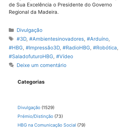
de Sua Excelência o Presidente do Governo
Regional da Madeira.
Categorias
Divulgação
Etiquetas
#3D
,
#Ambientesinovadores
,
#Arduíno
,
#HBG
,
#Impressão3D
,
#RadioHBG
,
#Robótica
,
#SaladofuturoHBG
,
#Vídeo
Deixe um comentário
Categorias
Divulgação
(1529)
Prémio/Distinção
(73)
HBG na Comunicação Social
(79)