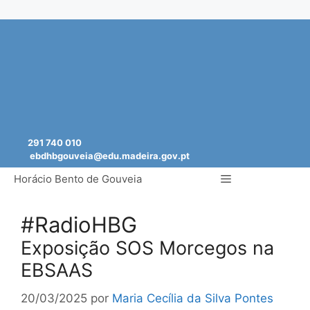
Saltar
para
o
conteúdo
291 740 010
ebdhbgouveia@edu.madeira.gov.pt
Menu
Horácio Bento de Gouveia
#RadioHBG
Exposição SOS Morcegos na
EBSAAS
20/03/2025
por
Maria Cecília da Silva Pontes