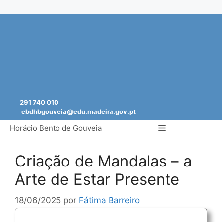
Saltar
para
o
conteúdo
291 740 010
ebdhbgouveia@edu.madeira.gov.pt
Menu
Horácio Bento de Gouveia
Criação de Mandalas – a
Arte de Estar Presente
18/06/2025
por
Fátima Barreiro