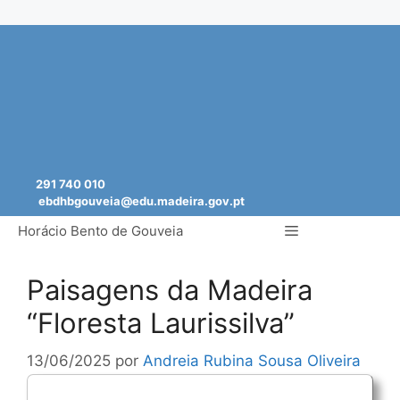
Saltar
para
o
conteúdo
291 740 010
ebdhbgouveia@edu.madeira.gov.pt
Menu
Horácio Bento de Gouveia
Paisagens da Madeira
“Floresta Laurissilva”
13/06/2025
por
Andreia Rubina Sousa Oliveira