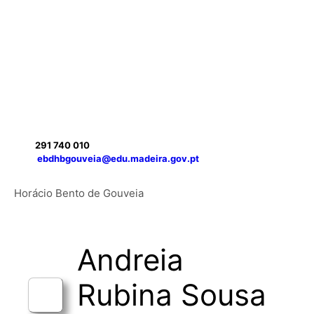
Saltar
para
o
conteúdo
291 740 010
ebdhbgouveia@edu.madeira.gov.pt
Menu
Horácio Bento de Gouveia
Andreia
Rubina Sousa