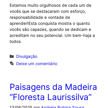
Estamos muito orgulhosos de cada um de
vocês que se destacaram com esforço,
responsabilidade e vontade de
aprender!Esta conquista mostra o quanto
vocês são capazes, quando se dedicam e
acreditam no seu potencial. Um bem-haja a
todos.
Categorias
Divulgação
Deixe um comentário
Paisagens da Madeira
“Floresta Laurissilva”
13/06/2025
por
Andreia Rubina Sousa