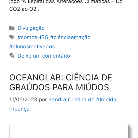
jogo “A Espiral das Alterações Climáticas – Do
CO2 ao O2”.
Categorias
Divulgação
Etiquetas
#somosHBG #ciênciaemação
#alunosmotivados
Deixe um comentário
OCEANOLAB: CIÊNCIA DE
GRAÚDOS PARA MIÚDOS
11/05/2023
por
Sandra Cristina de Almeida
Proença