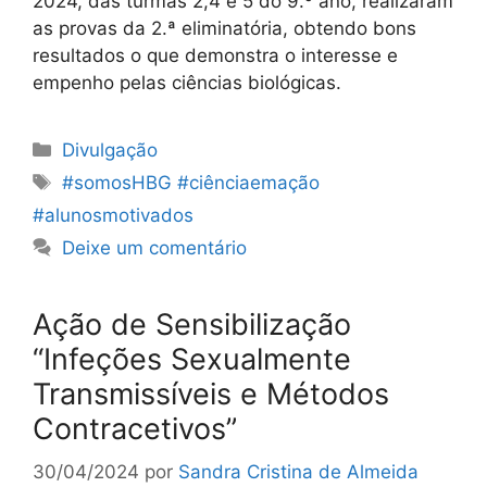
2024, das turmas 2,4 e 5 do 9.º ano, realizaram
as provas da 2.ª eliminatória, obtendo bons
resultados o que demonstra o interesse e
empenho pelas ciências biológicas.
Categorias
Divulgação
Etiquetas
#somosHBG #ciênciaemação
#alunosmotivados
Deixe um comentário
Ação de Sensibilização
“Infeções Sexualmente
Transmissíveis e Métodos
Contracetivos”
30/04/2024
por
Sandra Cristina de Almeida