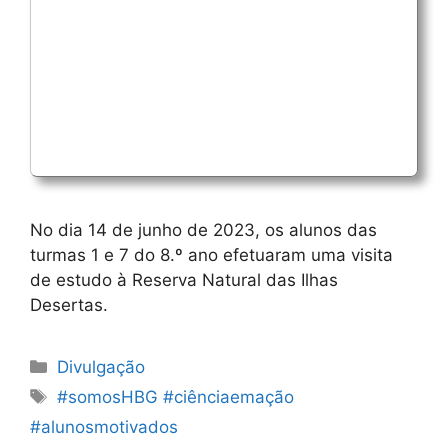
No dia 14 de junho de 2023, os alunos das
turmas 1 e 7 do 8.º ano efetuaram uma visita
de estudo à Reserva Natural das Ilhas
Desertas.
Categorias
Divulgação
Etiquetas
#somosHBG #ciênciaemação
#alunosmotivados