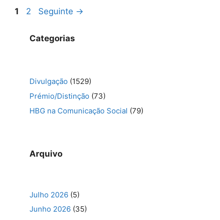
Navegação
Página
Página
1
2
Seguinte
→
de
artigos
Categorias
Divulgação
(1529)
Prémio/Distinção
(73)
HBG na Comunicação Social
(79)
Arquivo
Julho 2026
(5)
Junho 2026
(35)