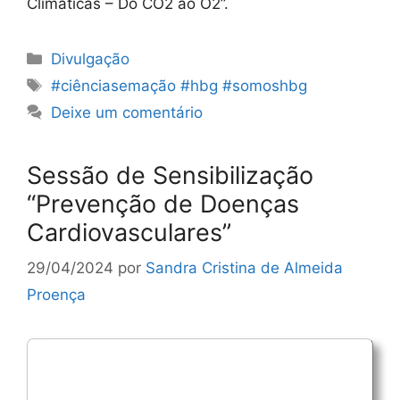
Climáticas – Do CO2 ao O2”.
Categorias
Divulgação
Etiquetas
#ciênciasemação #hbg #somoshbg
Deixe um comentário
Sessão de Sensibilização
“Prevenção de Doenças
Cardiovasculares”
29/04/2024
por
Sandra Cristina de Almeida
Proença