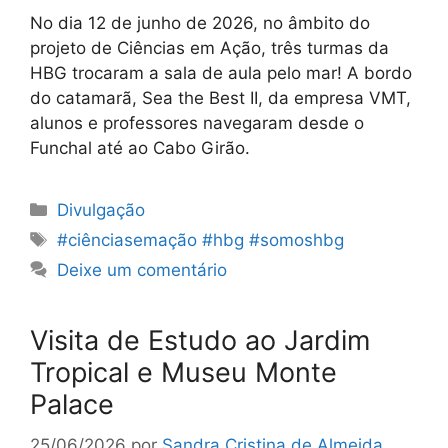
No dia 12 de junho de 2026, no âmbito do
projeto de Ciências em Ação, três turmas da
HBG trocaram a sala de aula pelo mar! A bordo
do catamarã, Sea the Best II, da empresa VMT,
alunos e professores navegaram desde o
Funchal até ao Cabo Girão.
Categorias
Divulgação
Etiquetas
#ciênciasemação #hbg #somoshbg
Deixe um comentário
Visita de Estudo ao Jardim
Tropical e Museu Monte
Palace
25/06/2026
por
Sandra Cristina de Almeida