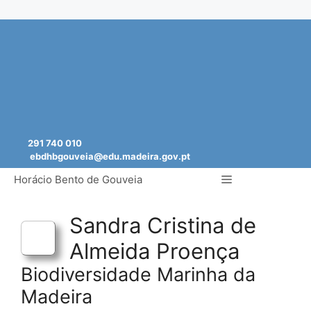
Saltar
para
o
conteúdo
291 740 010
ebdhbgouveia@edu.madeira.gov.pt
Menu
Horácio Bento de Gouveia
Sandra Cristina de
Almeida Proença
Biodiversidade Marinha da
Madeira