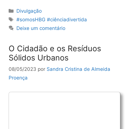
Categorias
Divulgação
Etiquetas
#somosHBG #ciênciadivertida
Deixe um comentário
O Cidadão e os Resíduos
Sólidos Urbanos
08/05/2023
por
Sandra Cristina de Almeida
Proença