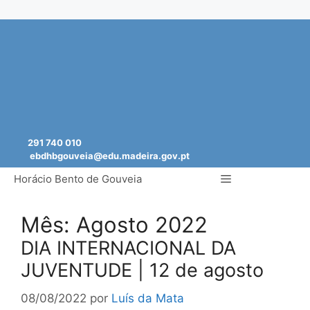
Saltar
para
o
conteúdo
291 740 010
ebdhbgouveia@edu.madeira.gov.pt
Menu
Horácio Bento de Gouveia
Mês:
Agosto 2022
DIA INTERNACIONAL DA
JUVENTUDE | 12 de agosto
08/08/2022
por
Luís da Mata