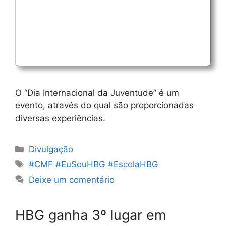
O “Dia Internacional da Juventude” é um
evento, através do qual são proporcionadas
diversas experiências.
Categorias
Divulgação
Etiquetas
#CMF #EuSouHBG #EscolaHBG
Deixe um comentário
HBG ganha 3º lugar em