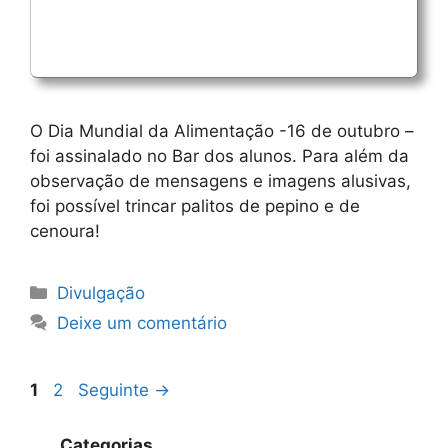
O Dia Mundial da Alimentação -16 de outubro –
foi assinalado no Bar dos alunos. Para além da
observação de mensagens e imagens alusivas,
foi possível trincar palitos de pepino e de
cenoura!
Categorias
Divulgação
Deixe um comentário
Navegação
Página
Página
1
2
Seguinte
→
de
artigos
Categorias