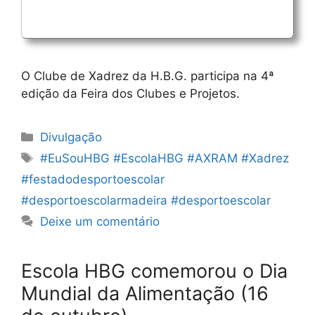
O Clube de Xadrez da H.B.G. participa na 4ª
edição da Feira dos Clubes e Projetos.
Categorias
Divulgação
Etiquetas
#EuSouHBG #EscolaHBG #AXRAM #Xadrez
#festadodesportoescolar
#desportoescolarmadeira #desportoescolar
Deixe um comentário
Escola HBG comemorou o Dia
Mundial da Alimentação (16