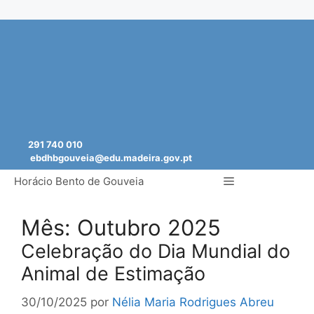
Saltar
para
o
conteúdo
291 740 010
ebdhbgouveia@edu.madeira.gov.pt
Menu
Horácio Bento de Gouveia
Mês:
Outubro 2025
Celebração do Dia Mundial do
Animal de Estimação
30/10/2025
por
Nélia Maria Rodrigues Abreu