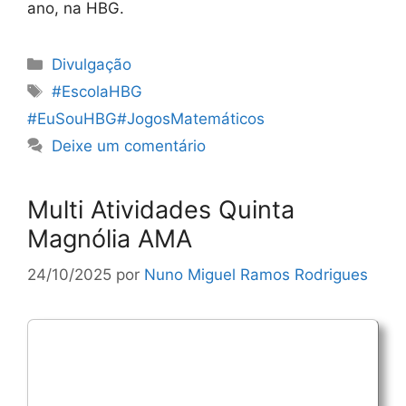
ano, na HBG.
Categorias
Divulgação
Etiquetas
#EscolaHBG
#EuSouHBG#JogosMatemáticos
Deixe um comentário
Multi Atividades Quinta
Magnólia AMA
24/10/2025
por
Nuno Miguel Ramos Rodrigues