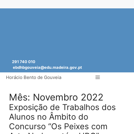
Saltar
para
o
conteúdo
291 740 010
ebdhbgouveia@edu.madeira.gov.pt
Menu
Horácio Bento de Gouveia
Mês:
Novembro 2022
Exposição de Trabalhos dos
Alunos no Âmbito do
Concurso “Os Peixes com