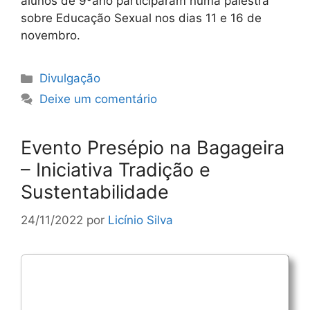
alunos de 9ºano participaram numa palestra
sobre Educação Sexual nos dias 11 e 16 de
novembro.
Categorias
Divulgação
Deixe um comentário
Evento Presépio na Bagageira
– Iniciativa Tradição e
Sustentabilidade
24/11/2022
por
Licínio Silva