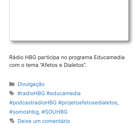
Rádio HBG participa no programa Educamedia
com o tema “Afetos e Dialetos”.
Categorias
Divulgação
Etiquetas
#radioHBG #educamedia
#podcastradioHBG #projetoafetosedialetos
,
#somoshbg
,
#SOUHBG
Deixe um comentário