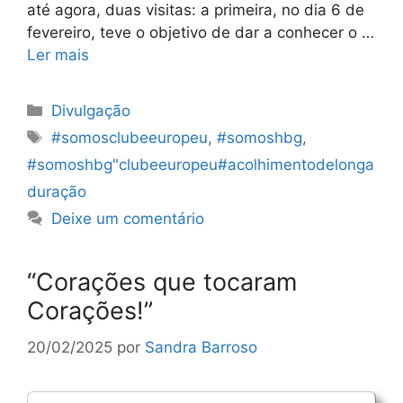
até agora, duas visitas: a primeira, no dia 6 de
fevereiro, teve o objetivo de dar a conhecer o …
Ler mais
Categorias
Divulgação
Etiquetas
#somosclubeeuropeu
,
#somoshbg
,
#somoshbg"clubeeuropeu#acolhimentodelonga
duração
Deixe um comentário
“Corações que tocaram
Corações!”
20/02/2025
por
Sandra Barroso