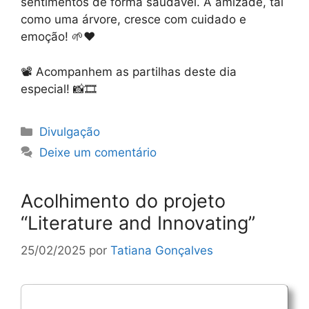
sentimentos de forma saudável. A amizade, tal
como uma árvore, cresce com cuidado e
emoção! 🌱❤️
📽️ Acompanhem as partilhas deste dia
especial! 📸🎞️
Categorias
Divulgação
Deixe um comentário
Acolhimento do projeto
“Literature and Innovating”
25/02/2025
por
Tatiana Gonçalves