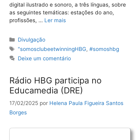
digital ilustrado e sonoro, a três línguas, sobre
as seguintes temáticas: estações do ano,
profissões, …
Ler mais
Categorias
Divulgação
Etiquetas
"somosclubeetwinningHBG
,
#somoshbg
Deixe um comentário
Rádio HBG participa no
Educamedia (DRE)
17/02/2025
por
Helena Paula Figueira Santos
Borges