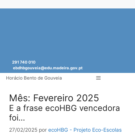
Saltar
para
o
conteúdo
291 740 010
ebdhbgouveia@edu.madeira.gov.pt
Menu
Horácio Bento de Gouveia
Mês:
Fevereiro 2025
E a frase ecoHBG vencedora
foi…
27/02/2025
por
ecoHBG - Projeto Eco-Escolas