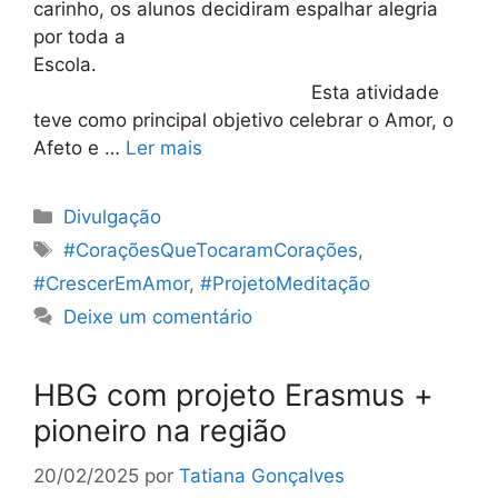
carinho, os alunos decidiram espalhar alegria
por toda a
Escola.
Esta atividade
teve como principal objetivo celebrar o Amor, o
Afeto e …
Ler mais
Categorias
Divulgação
Etiquetas
#CoraçõesQueTocaramCorações
,
#CrescerEmAmor
,
#ProjetoMeditação
Deixe um comentário
HBG com projeto Erasmus +
pioneiro na região
20/02/2025
por
Tatiana Gonçalves