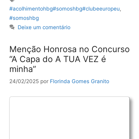
#acolhimentohbg#somoshbg#clubeeuropeu
,
#somoshbg
Deixe um comentário
Menção Honrosa no Concurso
“A Capa do A TUA VEZ é
minha”
24/02/2025
por
Florinda Gomes Granito