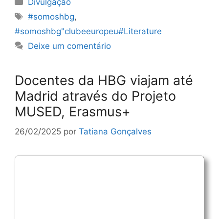
Categorias
Divulgação
Etiquetas
#somoshbg
,
#somoshbg"clubeeuropeu#Literature
Deixe um comentário
Docentes da HBG viajam até
Madrid através do Projeto
MUSED, Erasmus+
26/02/2025
por
Tatiana Gonçalves