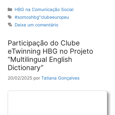
Categorias
HBG na Comunicação Social
Etiquetas
#somoshbg"clubeeuropeu
Deixe um comentário
Participação do Clube
eTwinning HBG no Projeto
“Multilingual English
Dictionary”
20/02/2025
por
Tatiana Gonçalves