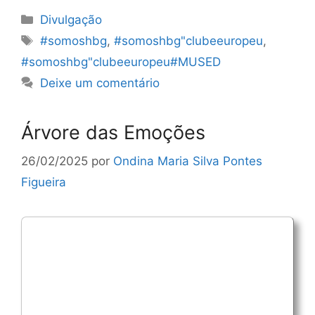
Categorias
Divulgação
Etiquetas
#somoshbg
,
#somoshbg"clubeeuropeu
,
#somoshbg"clubeeuropeu#MUSED
Deixe um comentário
Árvore das Emoções
26/02/2025
por
Ondina Maria Silva Pontes
Figueira