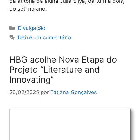
da autoria da aluna Júlia Silva, da turma dois,
do sétimo ano.
Categorias
Divulgação
Deixe um comentário
HBG acolhe Nova Etapa do
Projeto “Literature and
Innovating”
26/02/2025
por
Tatiana Gonçalves