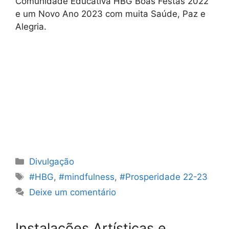
Comunidade Educativa HBG Boas Festas 2022
e um Novo Ano 2023 com muita Saúde, Paz e
Alegria.
Categorias
Divulgação
Etiquetas
#HBG
,
#mindfulness
,
#Prosperidade 22-23
Deixe um comentário
Instalações Artísticas e