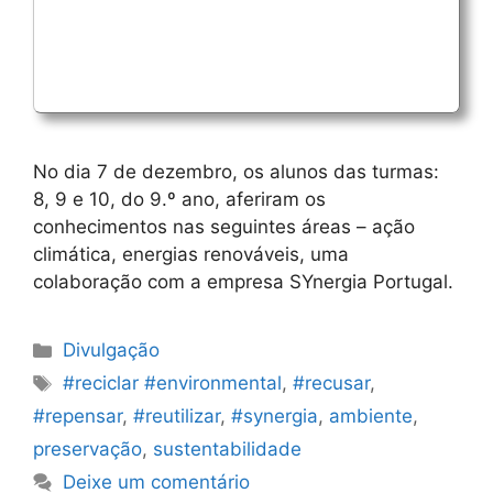
No dia 7 de dezembro, os alunos das turmas:
8, 9 e 10, do 9.º ano, aferiram os
conhecimentos nas seguintes áreas – ação
climática, energias renováveis, uma
colaboração com a empresa SYnergia Portugal.
Categorias
Divulgação
Etiquetas
#reciclar #environmental
,
#recusar
,
#repensar
,
#reutilizar
,
#synergia
,
ambiente
,
preservação
,
sustentabilidade
Deixe um comentário