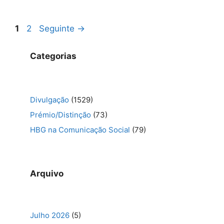
Navegação
Página
Página
1
2
Seguinte
→
de
artigos
Categorias
Divulgação
(1529)
Prémio/Distinção
(73)
HBG na Comunicação Social
(79)
Arquivo
Julho 2026
(5)