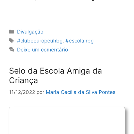
Categorias
Divulgação
Etiquetas
#clubeeuropeuhbg
,
#escolahbg
Deixe um comentário
Selo da Escola Amiga da
Criança
11/12/2022
por
Maria Cecília da Silva Pontes