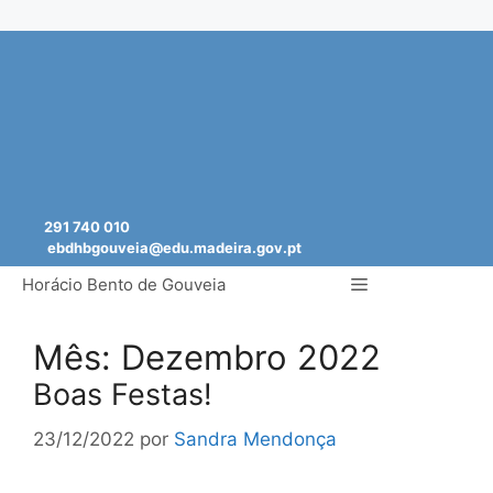
Saltar
para
o
conteúdo
291 740 010
ebdhbgouveia@edu.madeira.gov.pt
Menu
Horácio Bento de Gouveia
Mês:
Dezembro 2022
Boas Festas!
23/12/2022
por
Sandra Mendonça