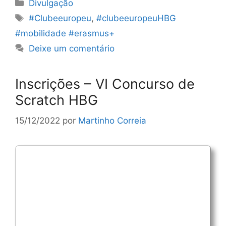
Categorias
Divulgação
Etiquetas
#Clubeeuropeu
,
#clubeeuropeuHBG
#mobilidade #erasmus+
Deixe um comentário
Inscrições – VI Concurso de
Scratch HBG
15/12/2022
por
Martinho Correia