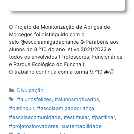
O Projeto de Monitorização de Abrigos de
Morcegos foi distinguido com o
selo @escolaamigadacrianca 🥳Parabéns aos
alunos do 8.º10 do ano letivo 2021/2022 e
todos os envolvidos (Professores, Funcionários
e Parque Ecológico do Funchal).
O trabalho continua com a turma 9.º10 🦇😉
Categorias
Divulgação
Etiquetas
#alunosfelizes
,
#alunosmotivados
,
#distinguir
,
#escolaamigadacriança
,
#escolaecomunidade
,
#estimular
,
#partilhar
,
#projetosinovadores
,
sustentabilidade