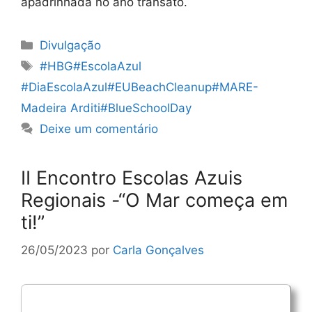
apadrinhada no ano transato.
Categorias
Divulgação
Etiquetas
#HBG#EscolaAzul
#DiaEscolaAzul#EUBeachCleanup#MARE-
Madeira Arditi#BlueSchoolDay
Deixe um comentário
II Encontro Escolas Azuis
Regionais -“O Mar começa em
ti!”
26/05/2023
por
Carla Gonçalves