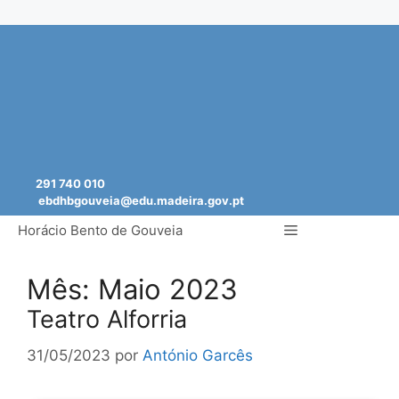
Saltar
para
o
conteúdo
291 740 010
ebdhbgouveia@edu.madeira.gov.pt
Menu
Horácio Bento de Gouveia
Mês:
Maio 2023
Teatro Alforria
31/05/2023
por
António Garcês