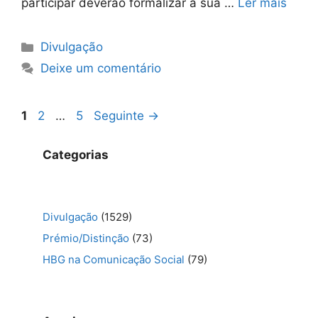
participar deverão formalizar a sua …
Ler mais
Categorias
Divulgação
Deixe um comentário
Navegação
Página
Página
Página
1
2
…
5
Seguinte
→
de
artigos
Categorias
Divulgação
(1529)
Prémio/Distinção
(73)
HBG na Comunicação Social
(79)