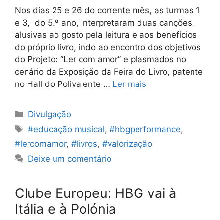
Nos dias 25 e 26 do corrente mês, as turmas 1
e 3, do 5.º ano, interpretaram duas canções,
alusivas ao gosto pela leitura e aos benefícios
do próprio livro, indo ao encontro dos objetivos
do Projeto: “Ler com amor” e plasmados no
cenário da Exposição da Feira do Livro, patente
no Hall do Polivalente …
Ler mais
Categorias
Divulgação
Etiquetas
#educação musical
,
#hbgperformance
,
#lercomamor
,
#livros
,
#valorização
Deixe um comentário
Clube Europeu: HBG vai à
Itália e à Polónia