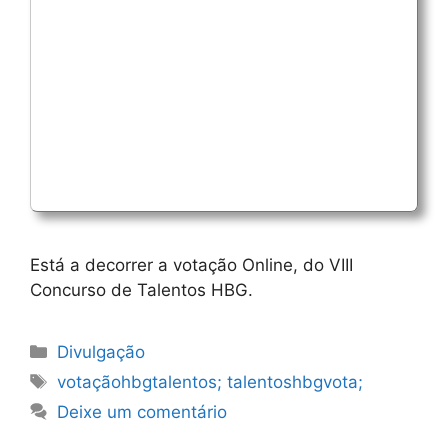
Está a decorrer a votação Online, do VIII
Concurso de Talentos HBG.
Categorias
Divulgação
Etiquetas
votaçãohbgtalentos; talentoshbgvota;
Deixe um comentário