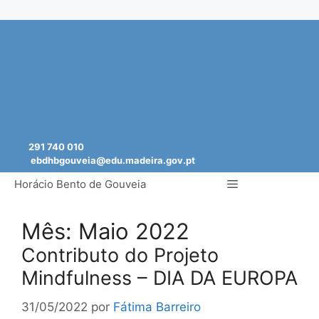
Saltar
para
o
conteúdo
291 740 010
ebdhbgouveia@edu.madeira.gov.pt
Menu
Horácio Bento de Gouveia
Mês:
Maio 2022
Contributo do Projeto
Mindfulness – DIA DA EUROPA
31/05/2022
por
Fátima Barreiro