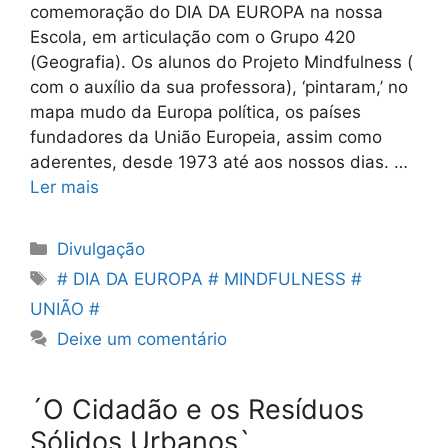
comemoração do DIA DA EUROPA na nossa
Escola, em articulação com o Grupo 420
(Geografia). Os alunos do Projeto Mindfulness (
com o auxílio da sua professora), ‘pintaram,’ no
mapa mudo da Europa política, os países
fundadores da União Europeia, assim como
aderentes, desde 1973 até aos nossos dias. …
Ler mais
Categorias
Divulgação
Etiquetas
# DIA DA EUROPA # MINDFULNESS #
UNIÃO #
Deixe um comentário
´O Cidadão e os Resíduos
Sólidos Urbanos`