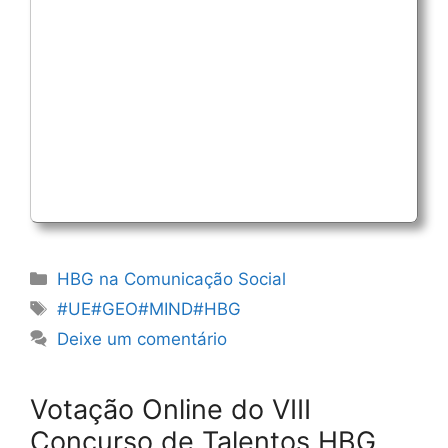
Categorias
HBG na Comunicação Social
Etiquetas
#UE#GEO#MIND#HBG
Deixe um comentário
Votação Online do VIII
Concurso de Talentos HBG