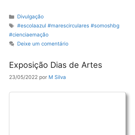
Categorias
Divulgação
Etiquetas
#escolaazul #marescirculares #somoshbg
#cienciaemação
Deixe um comentário
Exposição Dias de Artes
23/05/2022
por
M Silva