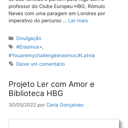
professor do Clube Europeu HBG, Rómulo
Neves com uma paragem em Londres por
imperativo do percurso …
Ler mais
Categorias
Divulgação
Etiquetas
#Erasmus+
,
#Youaremychallengeerasmus;#Latvia
Deixe um comentário
Projeto Ler com Amor e
Biblioteca HBG
30/05/2022
por
Carla Gonçalves