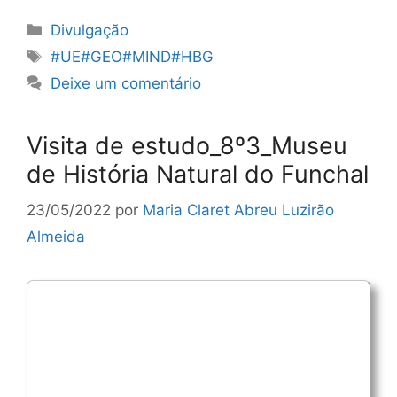
Categorias
Divulgação
Etiquetas
#UE#GEO#MIND#HBG
Deixe um comentário
Visita de estudo_8º3_Museu
de História Natural do Funchal
23/05/2022
por
Maria Claret Abreu Luzirão
Almeida