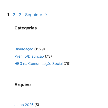
Navegação
Página
Página
Página
1
2
3
Seguinte
→
de
artigos
Categorias
Divulgação
(1529)
Prémio/Distinção
(73)
HBG na Comunicação Social
(79)
Arquivo
Julho 2026
(5)