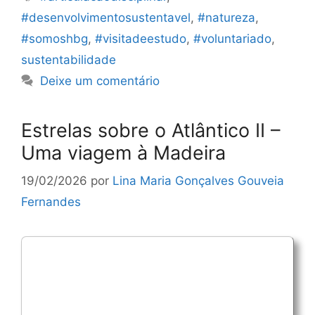
#desenvolvimentosustentavel
,
#natureza
,
#somoshbg
,
#visitadeestudo
,
#voluntariado
,
sustentabilidade
Deixe um comentário
Estrelas sobre o Atlântico II –
Uma viagem à Madeira
19/02/2026
por
Lina Maria Gonçalves Gouveia
Fernandes