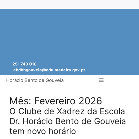
Saltar
para
o
conteúdo
291 740 010
ebdhbgouveia@edu.madeira.gov.pt
Menu
Horácio Bento de Gouveia
Mês:
Fevereiro 2026
O Clube de Xadrez da Escola
Dr. Horácio Bento de Gouveia
tem novo horário