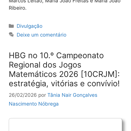
Marcos Leitão, Maria João Freitas e Maria João
Ribeiro.
Categorias
Divulgação
Deixe um comentário
HBG no 10.º Campeonato
Regional dos Jogos
Matemáticos 2026 [10CRJM]:
estratégia, vitórias e convívio!
26/02/2026
por
Tânia Nair Gonçalves
Nascimento Nóbrega