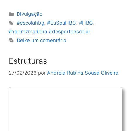
Categorias
Divulgação
Etiquetas
#escolahbg
,
#EuSouHBG
,
#HBG
,
#xadrezmadeira #desportoescolar
Deixe um comentário
Estruturas
27/02/2026
por
Andreia Rubina Sousa Oliveira