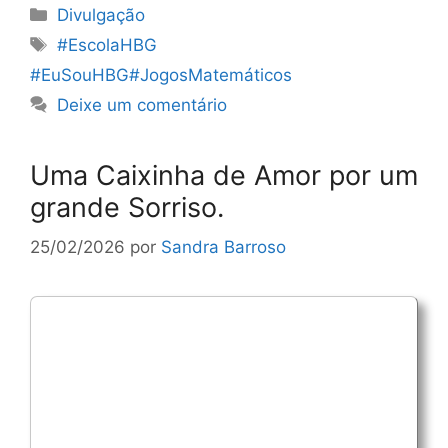
Categorias
Divulgação
Etiquetas
#EscolaHBG
#EuSouHBG#JogosMatemáticos
Deixe um comentário
Uma Caixinha de Amor por um
grande Sorriso.
25/02/2026
por
Sandra Barroso