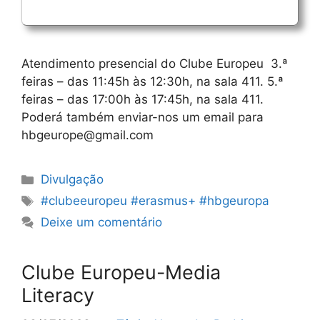
Atendimento presencial do Clube Europeu 3.ª
feiras – das 11:45h às 12:30h, na sala 411. 5.ª
feiras – das 17:00h às 17:45h, na sala 411.
Poderá também enviar-nos um email para
hbgeurope@gmail.com
Categorias
Divulgação
Etiquetas
#clubeeuropeu #erasmus+ #hbgeuropa
Deixe um comentário
Clube Europeu-Media
Literacy