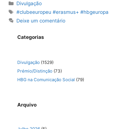
Categorias
Divulgação
Etiquetas
#clubeeuropeu #erasmus+ #hbgeuropa
Deixe um comentário
Categorias
Divulgação
(1529)
Prémio/Distinção
(73)
HBG na Comunicação Social
(79)
Arquivo
Julho 2026
(5)