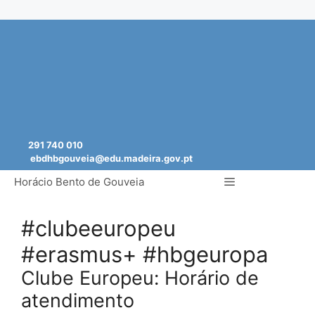
Saltar
para
o
conteúdo
291 740 010
ebdhbgouveia@edu.madeira.gov.pt
Menu
Horácio Bento de Gouveia
#clubeeuropeu
#erasmus+ #hbgeuropa
Clube Europeu: Horário de
atendimento