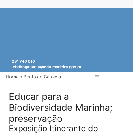
Saltar
para
o
conteúdo
291 740 010
ebdhbgouveia@edu.madeira.gov.pt
Menu
Horácio Bento de Gouveia
Educar para a
Biodiversidade Marinha;
preservação
Exposição Itinerante do