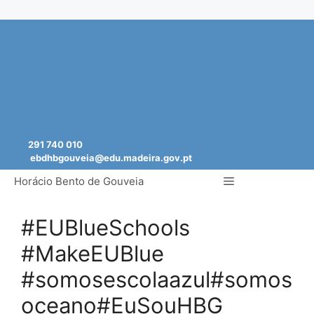
Saltar
para
o
conteúdo
291 740 010
ebdhbgouveia@edu.madeira.gov.pt
Menu
Horácio Bento de Gouveia
#EUBlueSchools
#MakeEUBlue
#somosescolaazul#somos
oceano#EuSouHBG