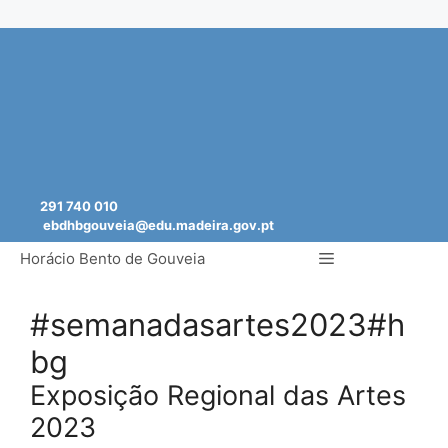
Saltar
para
o
conteúdo
291 740 010
ebdhbgouveia@edu.madeira.gov.pt
Menu
Horácio Bento de Gouveia
#semanadasartes2023#h
bg
Exposição Regional das Artes
2023