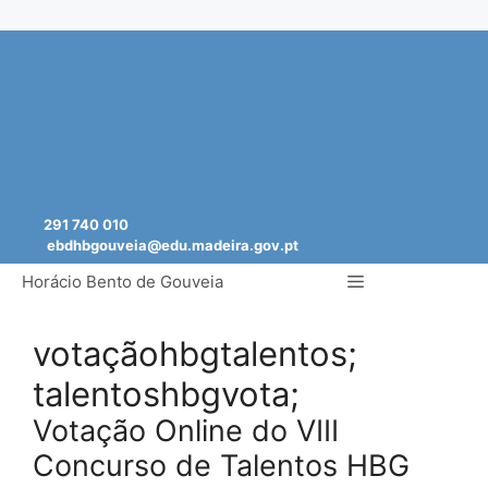
Saltar
para
o
conteúdo
291 740 010
ebdhbgouveia@edu.madeira.gov.pt
Menu
Horácio Bento de Gouveia
votaçãohbgtalentos;
talentoshbgvota;
Votação Online do VIII
Concurso de Talentos HBG