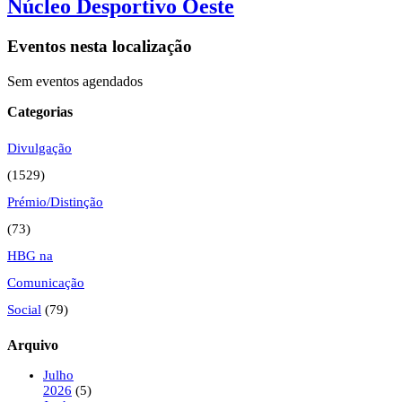
Núcleo Desportivo Oeste
Eventos nesta localização
Sem eventos agendados
Categorias
Divulgação
(1529)
Prémio/Distinção
(73)
HBG na
Comunicação
Social
(79)
Arquivo
Julho
2026
(5)