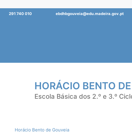
Saltar
291 740 010
ebdhbgouveia@edu.madeira.gov.pt
para
o
conteúdo
HORÁCIO BENTO DE
Escola Básica dos 2.º e 3.º Cicl
Horácio Bento de Gouveia