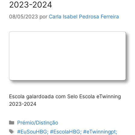
2023-2024
08/05/2023
por
Carla Isabel Pedrosa Ferreira
Escola galardoada com Selo Escola eTwinning
2023-2024
Categorias
Prémio/Distinção
Etiquetas
#EuSouHBG; #EscolaHBG; #eTwinningpt;