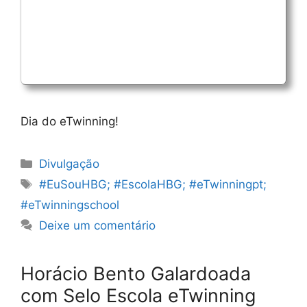
Dia do eTwinning!
Categorias
Divulgação
Etiquetas
#EuSouHBG; #EscolaHBG; #eTwinningpt;
#eTwinningschool
Deixe um comentário
Horácio Bento Galardoada
com Selo Escola eTwinning