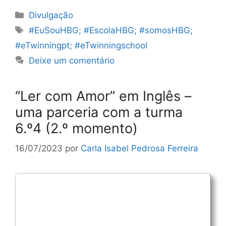
Categorias
Divulgação
Etiquetas
#EuSouHBG; #EscolaHBG; #somosHBG;
#eTwinningpt; #eTwinningschool
Deixe um comentário
“Ler com Amor” em Inglês –
uma parceria com a turma
6.º4 (2.º momento)
16/07/2023
por
Carla Isabel Pedrosa Ferreira