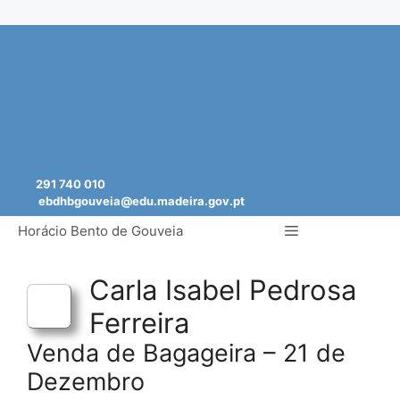
Saltar
para
o
conteúdo
291 740 010
ebdhbgouveia@edu.madeira.gov.pt
Menu
Horácio Bento de Gouveia
Carla Isabel Pedrosa
Ferreira
Venda de Bagageira – 21 de
Dezembro