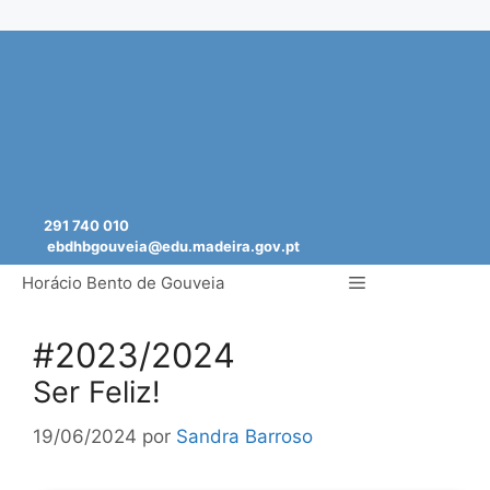
Saltar
para
o
conteúdo
291 740 010
ebdhbgouveia@edu.madeira.gov.pt
Menu
Horácio Bento de Gouveia
#2023/2024
Ser Feliz!
19/06/2024
por
Sandra Barroso