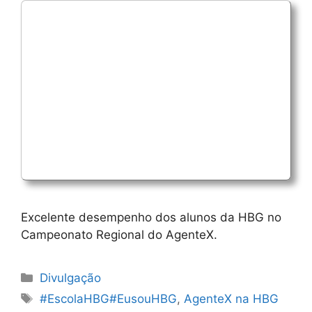
Excelente desempenho dos alunos da HBG no
Campeonato Regional do AgenteX.
Categorias
Divulgação
Etiquetas
#EscolaHBG#EusouHBG
,
AgenteX na HBG