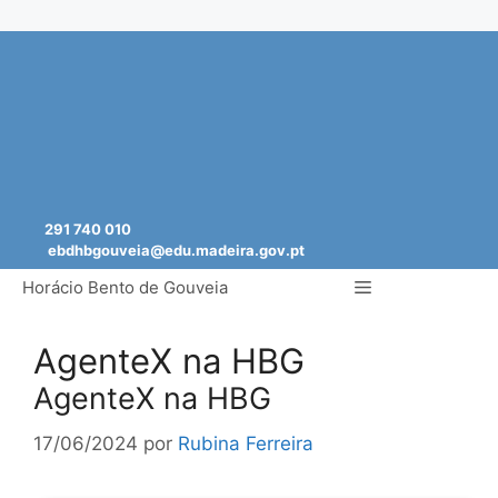
Saltar
para
o
conteúdo
291 740 010
ebdhbgouveia@edu.madeira.gov.pt
Menu
Horácio Bento de Gouveia
AgenteX na HBG
AgenteX na HBG
17/06/2024
por
Rubina Ferreira