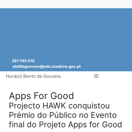
Saltar
para
o
conteúdo
291 740 010
ebdhbgouveia@edu.madeira.gov.pt
Menu
Horácio Bento de Gouveia
Apps For Good
Projecto HAWK conquistou
Prémio do Público no Evento
final do Projeto Apps for Good