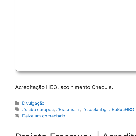
Acreditação HBG, acolhimento Chéquia.
Categorias
Divulgação
Etiquetas
#clube europeu
,
#Erasmus+
,
#escolahbg
,
#EuSouHBG
Deixe um comentário