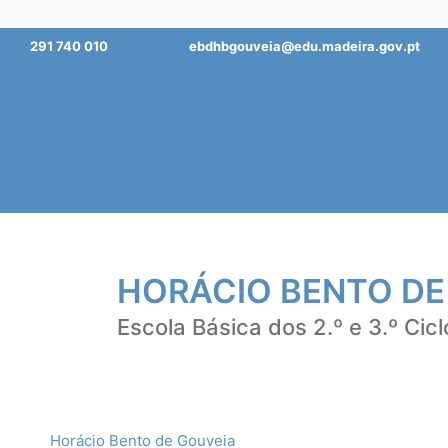
Saltar
291 740 010
ebdhbgouveia@edu.madeira.gov.pt
para
o
conteúdo
HORÁCIO BENTO DE
Escola Básica dos 2.º e 3.º Cicl
Horácio Bento de Gouveia