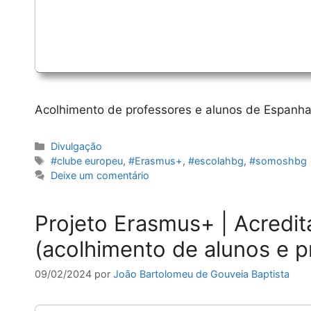
Acolhimento de professores e alunos de Espanha
Categorias
Divulgação
Etiquetas
#clube europeu
,
#Erasmus+
,
#escolahbg
,
#somoshbg
Deixe um comentário
Projeto Erasmus+ | Acred
(acolhimento de alunos e p
09/02/2024
por
João Bartolomeu de Gouveia Baptista