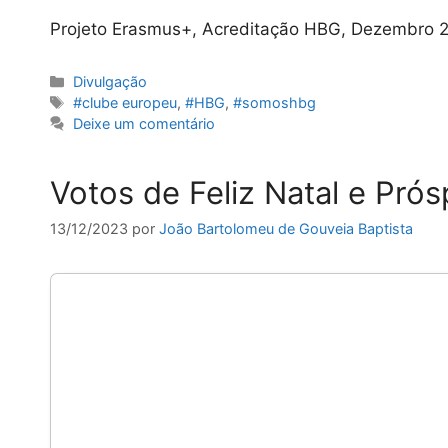
Projeto Erasmus+, Acreditação HBG, Dezembro 20
Categorias
Divulgação
Etiquetas
#clube europeu
,
#HBG
,
#somoshbg
Deixe um comentário
Votos de Feliz Natal e Pró
13/12/2023
por
João Bartolomeu de Gouveia Baptista