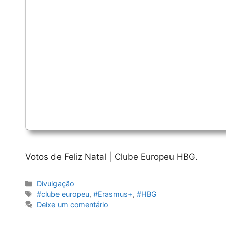
Votos de Feliz Natal | Clube Europeu HBG.
Categorias
Divulgação
Etiquetas
#clube europeu
,
#Erasmus+
,
#HBG
Deixe um comentário