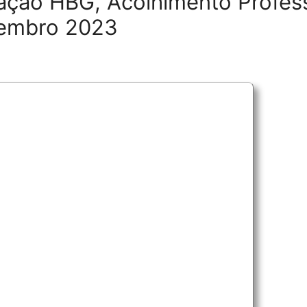
tação HBG, Acolhimento Profes
zembro 2023