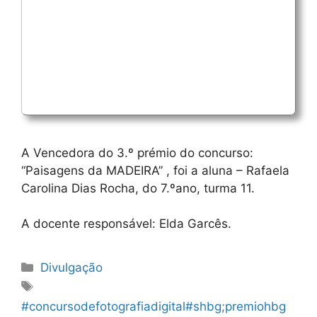
A Vencedora do 3.º prémio do concurso:
“Paisagens da MADEIRA” , foi a aluna – Rafaela
Carolina Dias Rocha, do 7.ºano, turma 11.
A docente responsável: Elda Garcês.
Categorias
Divulgação
Etiquetas
#concursodefotografiadigital#shbg;premiohbg