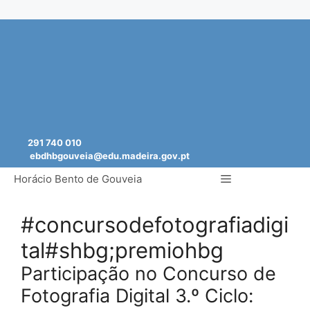
Saltar
para
o
conteúdo
291 740 010
ebdhbgouveia@edu.madeira.gov.pt
Menu
Horácio Bento de Gouveia
#concursodefotografiadigi
tal#shbg;premiohbg
Participação no Concurso de
Fotografia Digital 3.º Ciclo: