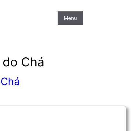
Menu
l do Chá
o Chá