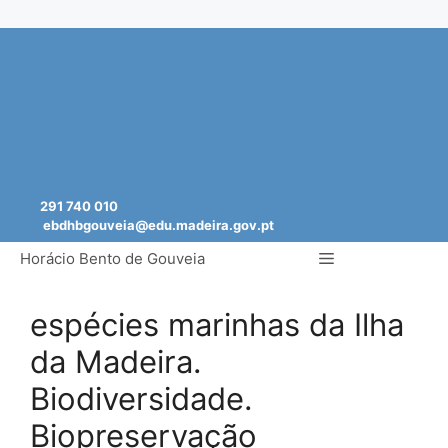
Saltar
para
o
conteúdo
291 740 010
ebdhbgouveia@edu.madeira.gov.pt
Menu
Horácio Bento de Gouveia
espécies marinhas da Ilha
da Madeira.
Biodiversidade.
Biopreservação