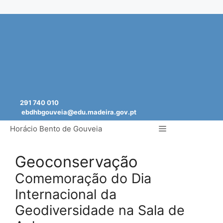
Saltar
para
o
conteúdo
291 740 010
ebdhbgouveia@edu.madeira.gov.pt
Menu
Horácio Bento de Gouveia
Geoconservação
Comemoração do Dia
Internacional da
Geodiversidade na Sala de